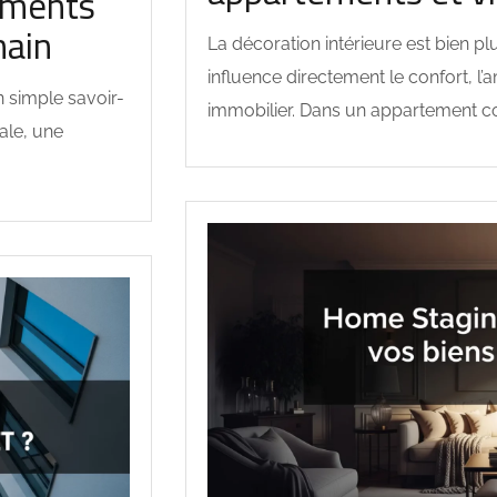
tements
main
La décoration intérieure est bien pl
influence directement le confort, l’
n simple savoir-
immobilier. Dans un appartement c
bale, une